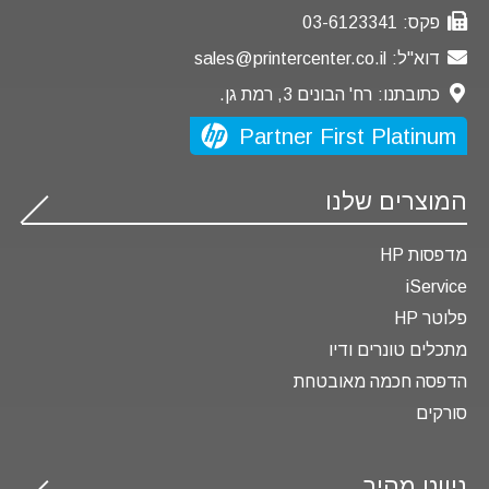
פקס:
03-6123341
דוא"ל:
sales@printercenter.co.il
כתובתנו:
רח' הבונים 3, רמת גן.
Partner First Platinum
המוצרים שלנו
מדפסות HP
iService
פלוטר HP
מתכלים טונרים ודיו
הדפסה חכמה מאובטחת
סורקים
ניווט מהיר