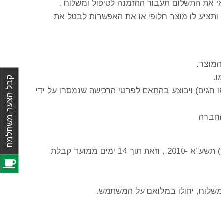
את התשלום תעבור ההזמנה לטיפול ומשלוח .
תציע לו מוצר חלופי או את האפשרות לבטל את
מוצר.
.
קבל הצעה משתלמת
ו חגים) ויבוצע בהתאם לפרטי הרכישה שנמסרו על ידי
החברה
ביטול עסקה שלא מטעמי פגם מהותי במוצר אפשרי בהתאם לתנאים הקבועים תקנות הגנת הצרכן (ביטול עסקה) תשע”א -2010 , וזאת תוך 14 ימים ממועד קבלת
שלוח, יחולו במלואם על המשתמש.