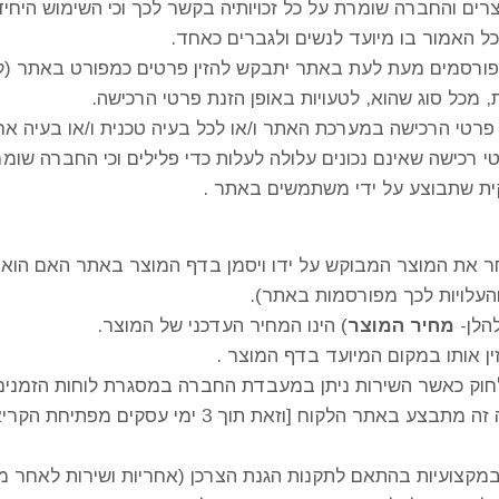
צרים והחברה שומרת על כל זכויותיה בקשר לכך וכי השימוש היחי
 כל האמור בו מיועד לנשים ולגברים כאחד.
רסמים מעת לעת באתר יתבקש להזין פרטים כמפורט באתר (ל
 מכל סוג שהוא, לטעויות באופן הזנת פרטי הרכישה.
רטי הרכישה במערכת האתר ו/או לכל בעיה טכנית ו/או בעיה 
רכישה שאינם נכונים עלולה לעלות כדי פלילים וכי החברה שומר
ית שתבוצע על ידי משתמשים באתר .
ת המוצר המבוקש על ידו ויסמן בדף המוצר באתר האם הוא מע
העלויות לכך מפורסמות באתר).
הלן-
מחיר המוצר
) הינו המחיר העדכני של המוצר.
ן אותו במקום המיועד בדף המוצר .
חוק כאשר השירות ניתן במעבדת החברה במסגרת לוחות הזמני
האחריות לתקופה בת 3 שנים כאשר השירות במקרה זה מת
צועיות בהתאם לתקנות הגנת הצרכן (אחריות ושירות לאחר מכירה)