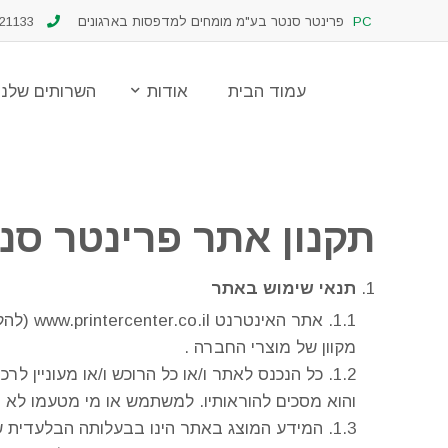
PC
פרינטר סנטר בע"מ מומחים למדפסות בארגונים
03-6121133
עמוד הבית
אודות
השרותים שלנו
עמוד הבית
אודות
השרותים שלנו
תקנון אתר פרינטר סנ
תנאי שימוש באתר
אתר האינטרנט www.printercenter.co.il (להלן-
מקוון של מוצרי החברה .
כל הנכנס לאתר ו/או כל הרוכש ו/או מעוניין 
והוא מסכים להוראותיו. למשתמש או מי מטעמו לא ת
המידע המוצג באתר הינו בבעלותה הבלעדית ש