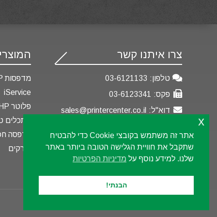
צרו איתנו קשר
המוצרי
טלפון:
03-6121133
מדפסות HP
iService
פקס:
03-6123341
פלוטר HP
דוא"ל:
sales@printercenter.co.il
x
מתכלים טו
כתובתנו:
רח' הבונים 3, רמת גן.
הדפסה חכ
אתר זה משתמש בקובצי Cookie כדי להבטיח
Partner First Platinum
שתקבל את חוויית הגלישה הטובה ביותר באתר
סורקים
שלנו. למידע נוסף על
מדיניות הפרטיות
הבנתי!
2025 © כל הזכויות שמורות לחברת פרינטר סנטר