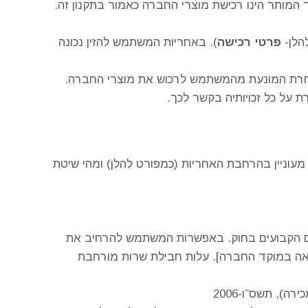
ד המותר הינו רכישת מוצרי החברה כאמור בתקנון זה.
הלן-
פרטי רכישה
). באחריות המשתמש להזין נכונה
אחרת המונעת מהמשתמש לרכוש את מוצרי החברה.
ת על כל זכויותיה בקשר לכך.
וניין בהרחבת האחריות (כמפורט להלן) ומהי שיטת
ם הקבועים בחוק. באפשרות המשתמש להרחיב את
בצע באתר הלקוח [וזאת תוך 3 ימי עסקים מפתיחת הקריאה במוקד החברה]. עלות חבילת שרות מורחבת
, תשס”ו-2006