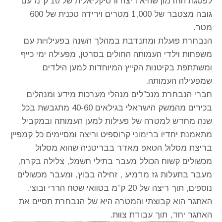
לפסגת החרמון שהיא ריצה ורטיקליאלית של 10 ק”מ עם
גובה מצטבר של 1,000 מטרים וירידה טכנית של 600
מטר.
הנבחרת פועלת ומתנדבת במהלך השנה בפעילויות עם
משפחות וילדי העמותה החולים בסרטן, מפעילה ימי כייף
ומשתתפת בקיטנות הקייץ המיוחדות למען הילדים
שמפעילה העמותה.
חברי הנבחרת מנכ”לים מנהלי מערכות מידע ומנהלים
בכירים מהמשק הישראלי בגילאים 40-60 מתגבשת בכל
שנה מחדש למטרה של פעילות למען העמותה ובמקביל
מתאמנת יחדיו ברימוני קרוספיט וריצה ומסיימים כל קמפיין
בריצת מסלול הטאפ מאדר בבריטניה שהוא מסלול
מכשולים קשוח הכולל מעבר בתילי חשמל, צלילה בקרח,
מעבר בתעלות גז מדמיע , זחילה בבוץ, ומעבר מכשולים
נוספים, תוך ריצה של 20 ק”מ בטוואי שטח הררי ובוצי.
האתגר הוא קבוצתי והמטרה היא של הנבחרת תסיים את
האתגר יחד, תוך עבודת צוות.