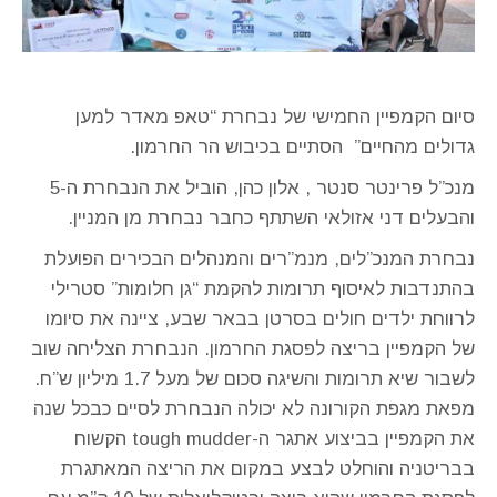
סיום הקמפיין החמישי של נבחרת “טאפ מאדר למען
גדולים מהחיים” הסתיים בכיבוש הר החרמון.
מנכ”ל פרינטר סנטר , אלון כהן, הוביל את הנבחרת ה-5
והבעלים דני אזולאי השתתף כחבר נבחרת מן המניין.
נבחרת המנכ”לים, מנמ”רים והמנהלים הבכירים הפועלת
בהתנדבות לאיסוף תרומות להקמת “גן חלומות” סטרילי
לרווחת ילדים חולים בסרטן בבאר שבע, ציינה את סיומו
של הקמפיין בריצה לפסגת החרמון. הנבחרת הצליחה שוב
לשבור שיא תרומות והשיגה סכום של מעל 1.7 מיליון ש”ח.
מפאת מגפת הקורונה לא יכולה הנבחרת לסיים כבכל שנה
את הקמפיין בביצוע אתגר ה-tough mudder הקשוח
בבריטניה והוחלט לבצע במקום את הריצה המאתגרת