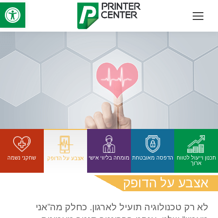
פתח סרגל
תכנון וייעול לטווח
הדפסה מאובטחת
מומחה בליווי אישי
שחקני נשמה
אצבע על הדופק
ארוך
אצבע על הדופק
לא רק טכנולוגיה תועיל לארגון. כחלק מה”אני